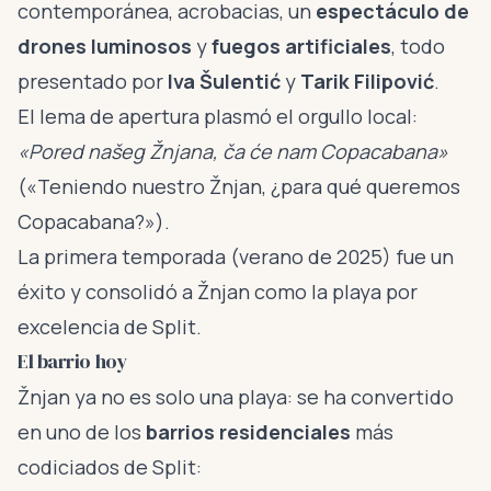
contemporánea, acrobacias, un
espectáculo de
drones luminosos
y
fuegos artificiales
, todo
presentado por
Iva Šulentić
y
Tarik Filipović
.
El lema de apertura plasmó el orgullo local:
«Pored našeg Žnjana, ča će nam Copacabana»
(«Teniendo nuestro Žnjan, ¿para qué queremos
Copacabana?»).
La primera temporada (verano de 2025) fue un
éxito y consolidó a Žnjan como la playa por
excelencia de Split.
El barrio hoy
Žnjan ya no es solo una playa: se ha convertido
en uno de los
barrios residenciales
más
codiciados de Split: