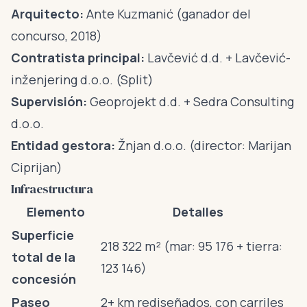
Arquitecto:
Ante Kuzmanić (ganador del
concurso, 2018)
Contratista principal:
Lavčević d.d. + Lavčević-
inženjering d.o.o. (Split)
Supervisión:
Geoprojekt d.d. + Sedra Consulting
d.o.o.
Entidad gestora:
Žnjan d.o.o. (director: Marijan
Ciprijan)
Infraestructura
Elemento
Detalles
Superficie
218 322 m² (mar: 95 176 + tierra:
total de la
123 146)
concesión
Paseo
2+ km rediseñados, con carriles