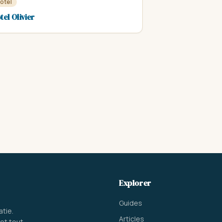
ôtel
tel Olivier
Explorer
Guides
atie.
Articles
et tout