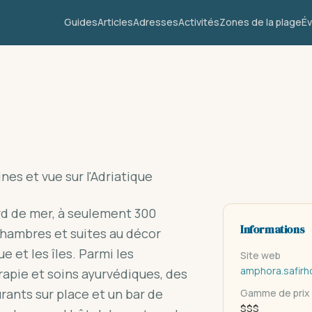
Guides
Articles
Adresses
Activités
Zones de la plage
É
nes et vue sur l'Adriatique
rd de mer, à seulement 300
Informations
chambres et suites au décor
 et les îles. Parmi les
Site web
amphora.safirho
apie et soins ayurvédiques, des
urants sur place et un bar de
Gamme de prix
$$$