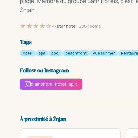
plage. Membre du groupe Safir Hotels, c'est l
Žnjan.
★★★★☆
4-star hotel
· 206 rooms
Tags
hotel
spa
pool
beachfront
Vue sur mer
Restaura
Follow on Instagram
@amphora_hotel_split
À proximité à Žnjan