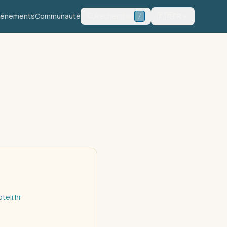
🇫🇷
vénements
Communauté
Rechercher
FR
/
teli.hr