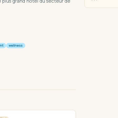
e plus grand hôtel du secteur de
nt
wellness