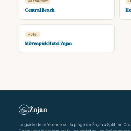
Restaurant
H
Central Beach
Ho
Hôtel
Mövenpick Hotel Žnjan
Žnjan
Le guide de référence sur la plage de Žnjan à Split, en Cro
Découvrez les restaurants, les activités, les événements 