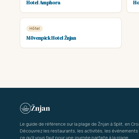
Hotel Amphora
Ho
Hôtel
Mövenpick Hotel Žnjan
Žnjan
Le guide de référence sur la plage de Žnjan à Split, en Cro
Découvrez les restaurants, les activités, les événements 
ce qu'il vous faut pour une journée parfaite à la plage.