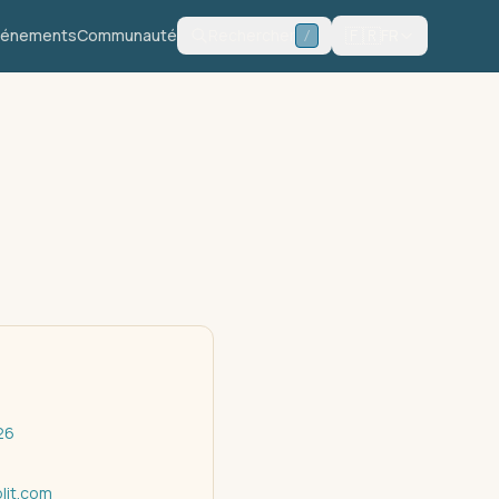
🇫🇷
vénements
Communauté
Rechercher
FR
/
26
lit.com