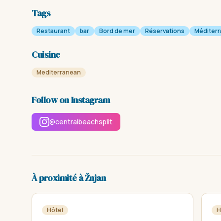
Tags
Restaurant
bar
Bord de mer
Réservations
Méditer
Cuisine
Mediterranean
Follow on Instagram
@centralbeachsplit
À proximité à Žnjan
Hôtel
H