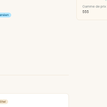
Gamme de prix
$$$
ranéen
ôtel