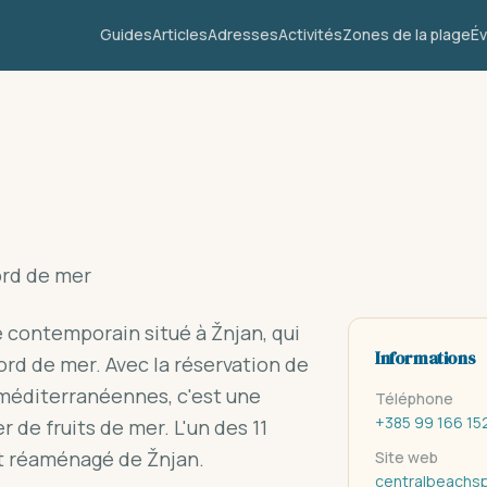
Guides
Articles
Adresses
Activités
Zones de la plage
É
ord de mer
 contemporain situé à Žnjan, qui
Informations
rd de mer. Avec la réservation de
 méditerranéennes, c'est une
Téléphone
+385 99 166 15
 de fruits de mer. L'un des 11
t réaménagé de Žnjan.
Site web
centralbeachsp