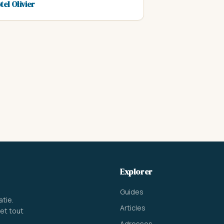
tel Olivier
Explorer
Guides
atie.
Articles
et tout
Adresses