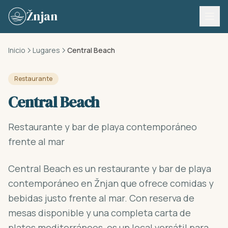
Skip to content
Žnjan
Inicio
Lugares
Central Beach
Restaurante
Central Beach
Restaurante y bar de playa contemporáneo
frente al mar
Central Beach es un restaurante y bar de playa
contemporáneo en Žnjan que ofrece comidas y
bebidas justo frente al mar. Con reserva de
mesas disponible y una completa carta de
platos mediterráneos, es un local versátil para