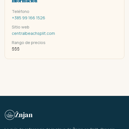
Información
Teléfono
+385 99 166 1526
Sitio web
centralbeachsplit.com
Rango de precios
$$$
Žnjan