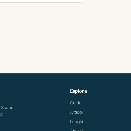
Esplora
Guide
. Scopri
Articoli
ta
Luoghi
Attività