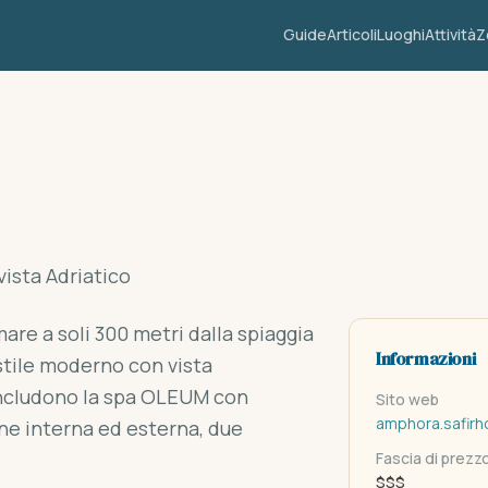
Guide
Articoli
Luoghi
Attività
Z
vista Adriatico
are a soli 300 metri dalla spiaggia
Informazioni
stile moderno con vista
i includono la spa OLEUM con
Sito web
amphora.safirho
ine interna ed esterna, due
Fascia di prezz
$$$