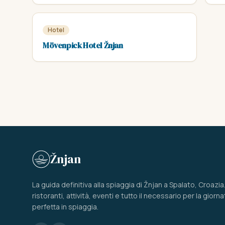
Hotel
Mövenpick Hotel Žnjan
Žnjan
La guida definitiva alla spiaggia di Žnjan a Spalato, Croazia
ristoranti, attività, eventi e tutto il necessario per la giorna
perfetta in spiaggia.