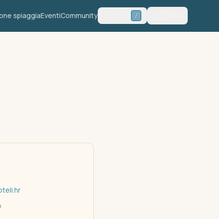
🇮🇹
one spiaggia
Eventi
Community
Cerca
IT
/
teli.hr
o