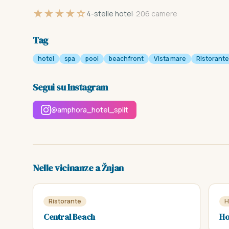
★★★★☆
4-stelle hotel
· 206 camere
Tag
hotel
spa
pool
beachfront
Vista mare
Ristorante
Segui su Instagram
@amphora_hotel_split
Nelle vicinanze a Žnjan
Ristorante
H
Central Beach
Ho