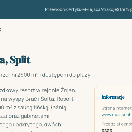
Przewodniki
Artykuły
Miejsca
Atrakcje
Strefy 
t
, Split
rzchni 2600 m² i dostępem do plaży
zdkowy resort w rejonie Žnjan,
Informacje
na wyspy Brač i Šolta. Resort
0 m² z sauną fińską, łaźnią
Strona interne
www.radissonh
uzzi oraz gabinetami
ytego i odkrytego, dwóch
Przedział cen
$$$$