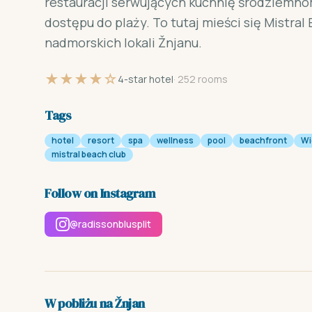
restauracji serwujących kuchnię śródziemn
dostępu do plaży. To tutaj mieści się Mistra
nadmorskich lokali Žnjanu.
★★★★☆
4-star hotel
· 252 rooms
Tags
hotel
resort
spa
wellness
pool
beachfront
Wi
mistral beach club
Follow on Instagram
@radissonblusplit
W pobliżu na Žnjan