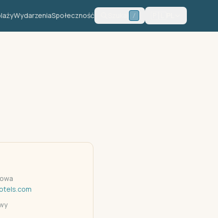
🇵🇱
plaży
Wydarzenia
Społeczność
Szukaj
PL
/
towa
otels.com
owy