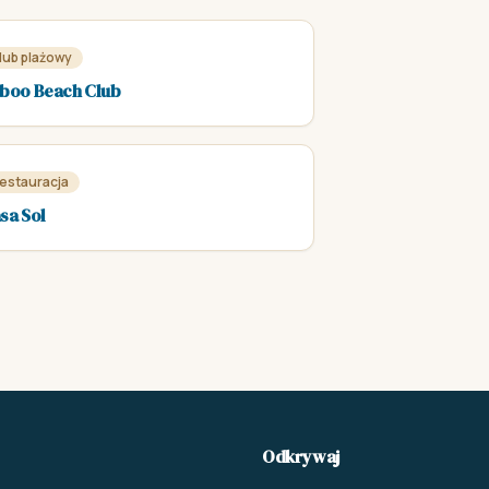
lub plażowy
boo Beach Club
estauracja
sa Sol
Odkrywaj