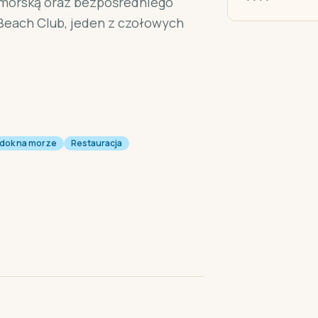
omorską oraz bezpośredniego
l Beach Club, jeden z czołowych
dok na morze
Restauracja