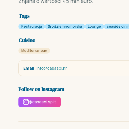
Žnjana o wartości 45 mln euro.
Tags
Restauracja
Śródziemnomorska
Lounge
seaside dini
Cuisine
Mediterranean
Email:
info@casasol.hr
Follow on Instagram
@casasol.split