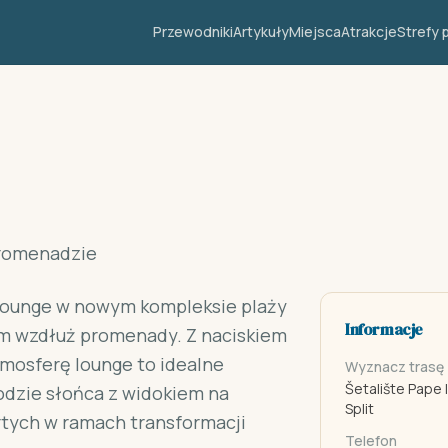
Przewodniki
Artykuły
Miejsca
Atrakcje
Strefy 
promenadzie
 lounge w nowym kompleksie plaży
Informacje
em wzdłuż promenady. Z naciskiem
mosferę lounge to idealne
Wyznacz trasę
Šetalište Pape I
hodzie słońca z widokiem na
Split
rtych w ramach transformacji
Telefon