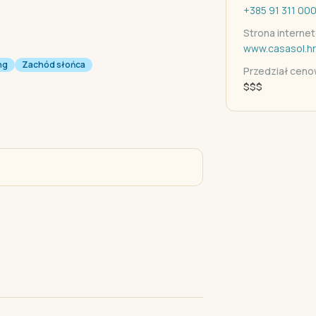
+385 91 311 00
Strona interne
www.casasol.hr
ng
Zachód słońca
Przedział cen
$$$