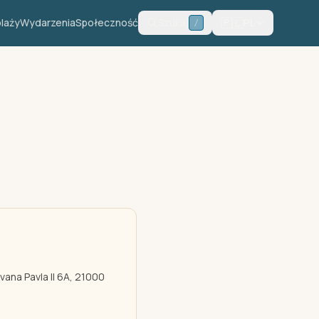
🇵🇱
plaży
Wydarzenia
Społeczność
Szukaj
PL
/
vana Pavla II 6A, 21000