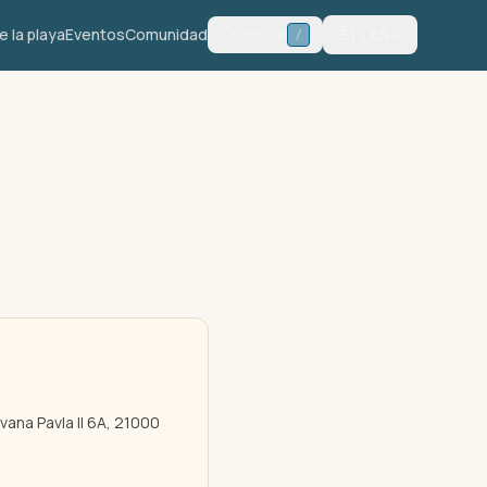
🇪🇸
 la playa
Eventos
Comunidad
Buscar
ES
/
vana Pavla II 6A, 21000