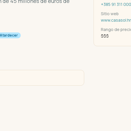
 de 45 millones de euros de
+385 91 311 00
Sitio web
www.casasol.hr
Rango de preci
Atardecer
$$$