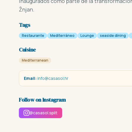
inaugurados como parte de la transformación
Žnjan.
Tags
Restaurante
Mediterráneo
Lounge
seaside dining
Cuisine
Mediterranean
Email:
info@casasol.hr
Follow on Instagram
@casasol.split