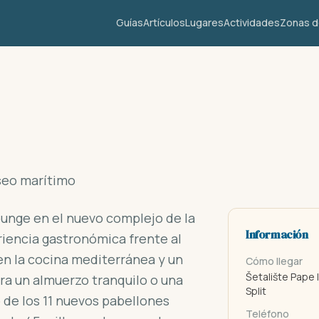
Guías
Artículos
Lugares
Actividades
Zonas de
seo marítimo
ounge en el nuevo complejo de la
Información
riencia gastronómica frente al
en la cocina mediterránea y un
Cómo llegar
Šetalište Pape I
ara un almuerzo tranquilo o una
Split
o de los 11 nuevos pabellones
Teléfono