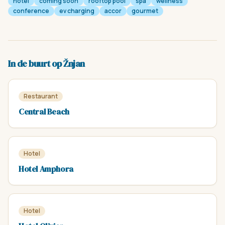
hotel
coming soon
rooftop pool
spa
wellness
conference
ev charging
accor
gourmet
In de buurt op Žnjan
Restaurant
Central Beach
Hotel
Hotel Amphora
Hotel