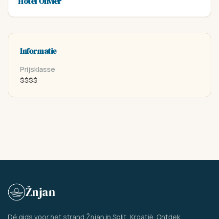
Hotel Olivier
Informatie
Prijsklasse
$$$$
Žnjan
Dé gids voor het strand Žnjan in Split, Kroatië. Ontdek