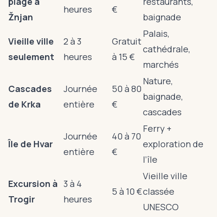
plage à
restaurants,
heures
€
Žnjan
baignade
Palais,
Vieille ville
2 à 3
Gratuit
cathédrale,
seulement
heures
à 15 €
marchés
Nature,
Cascades
Journée
50 à 80
baignade,
de Krka
entière
€
cascades
Ferry +
Journée
40 à 70
Île de Hvar
exploration de
entière
€
l’île
Vieille ville
Excursion à
3 à 4
5 à 10 €
classée
Trogir
heures
UNESCO