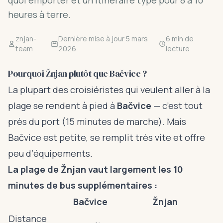
quoi emporter et un itinéraire type pour 8 à 10
heures à terre.
znjan-
Dernière mise à jour 5 mars
6 min de
team
2026
lecture
Pourquoi Žnjan plutôt que Bačvice ?
La plupart des croisiéristes qui veulent aller à la
plage se rendent à pied à
Bačvice
— c’est tout
près du port (15 minutes de marche). Mais
Bačvice est petite, se remplit très vite et offre
peu d’équipements.
La plage de Žnjan vaut largement les 10
minutes de bus supplémentaires :
Bačvice
Žnjan
Distance