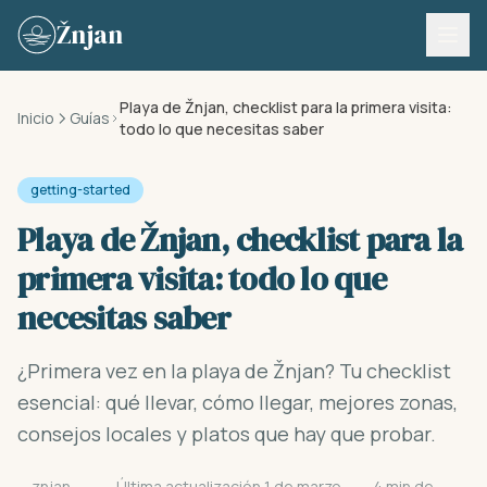
Skip to content
Žnjan
Playa de Žnjan, checklist para la primera visita:
Inicio
Guías
todo lo que necesitas saber
getting-started
Playa de Žnjan, checklist para la
primera visita: todo lo que
necesitas saber
¿Primera vez en la playa de Žnjan? Tu checklist
esencial: qué llevar, cómo llegar, mejores zonas,
consejos locales y platos que hay que probar.
znjan-
Última actualización 1 de marzo
4 min de