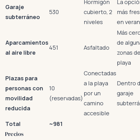
Hormigón
La opció
Garaje
530
cubierto, 2
más fre
subterráneo
niveles
en vera
Más cer
Aparcamientos
de algun
451
Asfaltado
al aire libre
zonas de
playa
Conectadas
Plazas para
a la playa
Dentro d
personas con
10
por un
garaje
movilidad
(reservadas)
camino
subterr
reducida
accesible
Total
~981
Precios