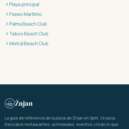
Playa principal
Paseo Marítimo
Palma Beach Club
Taboo Beach Club
Mistral Beach Club
Žnjan
La guía de referencia de la playa de Žnjan en Split, Croacia.
Descubre restaurantes, actividades, eventos y todo lo que