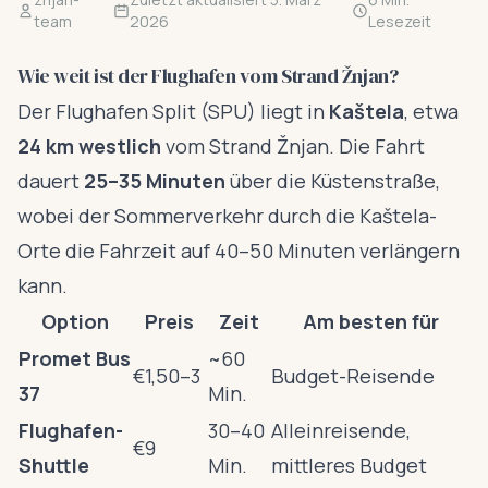
team
2026
Lesezeit
Wie weit ist der Flughafen vom Strand Žnjan?
Der Flughafen Split (SPU) liegt in
Kaštela
, etwa
24 km westlich
vom Strand Žnjan. Die Fahrt
dauert
25–35 Minuten
über die Küstenstraße,
wobei der Sommerverkehr durch die Kaštela-
Orte die Fahrzeit auf 40–50 Minuten verlängern
kann.
Option
Preis
Zeit
Am besten für
Promet Bus
~60
€1,50–3
Budget-Reisende
37
Min.
Flughafen-
30–40
Alleinreisende,
€9
Shuttle
Min.
mittleres Budget