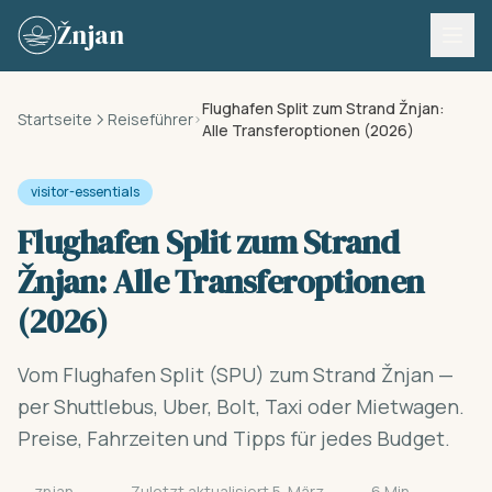
Skip to content
Žnjan
Flughafen Split zum Strand Žnjan:
Startseite
Reiseführer
Alle Transferoptionen (2026)
visitor-essentials
Flughafen Split zum Strand
Žnjan: Alle Transferoptionen
(2026)
Vom Flughafen Split (SPU) zum Strand Žnjan —
per Shuttlebus, Uber, Bolt, Taxi oder Mietwagen.
Preise, Fahrzeiten und Tipps für jedes Budget.
znjan-
Zuletzt aktualisiert 5. März
6 Min.