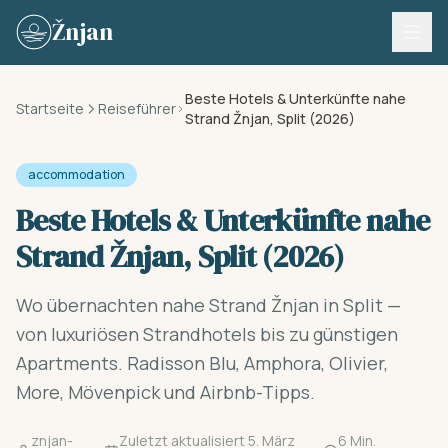
Skip to content
Žnjan
Beste Hotels & Unterkünfte nahe
Startseite
Reiseführer
Strand Žnjan, Split (2026)
accommodation
Beste Hotels & Unterkünfte nahe
Strand Žnjan, Split (2026)
Wo übernachten nahe Strand Žnjan in Split —
von luxuriösen Strandhotels bis zu günstigen
Apartments. Radisson Blu, Amphora, Olivier,
More, Mövenpick und Airbnb-Tipps.
znjan-
Zuletzt aktualisiert 5. März
6 Min.