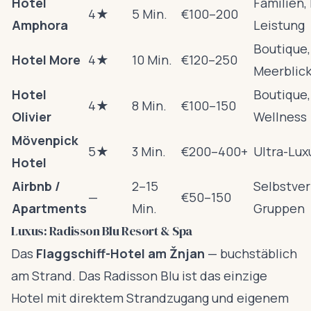
Hotel
Familien, 
4★
5 Min.
€100–200
Amphora
Leistung
Boutique,
Hotel More
4★
10 Min.
€120–250
Meerblic
Hotel
Boutique,
4★
8 Min.
€100–150
Olivier
Wellness
Mövenpick
5★
3 Min.
€200–400+
Ultra-Lux
Hotel
Airbnb /
2–15
Selbstver
—
€50–150
Apartments
Min.
Gruppen
Luxus: Radisson Blu Resort & Spa
Das
Flaggschiff-Hotel am Žnjan
— buchstäblich
am Strand. Das Radisson Blu ist das einzige
Hotel mit direktem Strandzugang und eigenem