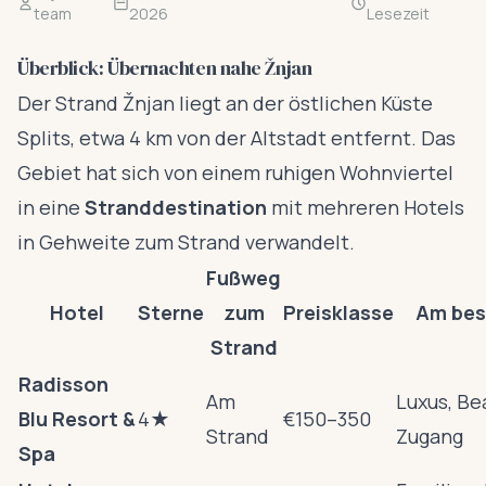
team
2026
Lesezeit
Überblick: Übernachten nahe Žnjan
Der Strand Žnjan liegt an der östlichen Küste
Splits, etwa 4 km von der Altstadt entfernt. Das
Gebiet hat sich von einem ruhigen Wohnviertel
in eine
Stranddestination
mit mehreren Hotels
in Gehweite zum Strand verwandelt.
Fußweg
Hotel
Sterne
zum
Preisklasse
Am bes
Strand
Radisson
Am
Luxus, Be
Blu Resort &
4★
€150–350
Strand
Zugang
Spa