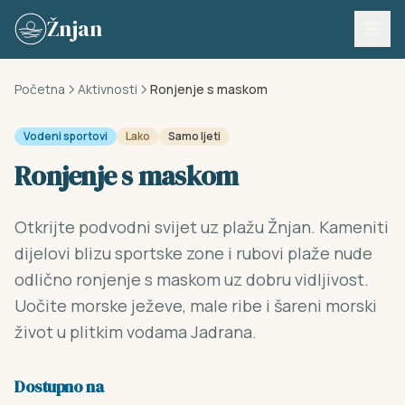
Skip to content
Žnjan
Početna
Aktivnosti
Ronjenje s maskom
Vodeni sportovi
Lako
Samo ljeti
Ronjenje s maskom
Otkrijte podvodni svijet uz plažu Žnjan. Kameniti
dijelovi blizu sportske zone i rubovi plaže nude
odlično ronjenje s maskom uz dobru vidljivost.
Uočite morske ježeve, male ribe i šareni morski
život u plitkim vodama Jadrana.
Dostupno na