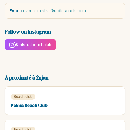
Email:
events.mistral@radissonblu.com
Follow on Instagram
@mistralbeachclub
À proximité à Žnjan
Beach club
Palma Beach Club
Beach club