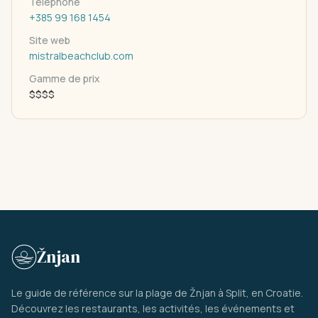
Téléphone
+385 99 168 1454
Site web
mistralbeachclub.com
Gamme de prix
$$$$
Žnjan
Le guide de référence sur la plage de Žnjan à Split, en Croatie.
Découvrez les restaurants, les activités, les événements et