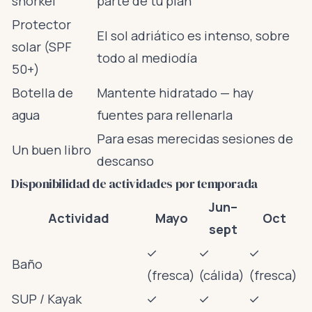
snorkel
parte de tu plan
Protector
El sol adriático es intenso, sobre
solar (SPF
todo al mediodía
50+)
Botella de
Mantente hidratado — hay
agua
fuentes para rellenarla
Para esas merecidas sesiones de
Un buen libro
descanso
Disponibilidad de actividades por temporada
Jun–
Actividad
Mayo
Oct
sept
✓
✓
✓
Baño
(fresca)
(cálida)
(fresca)
SUP / Kayak
✓
✓
✓