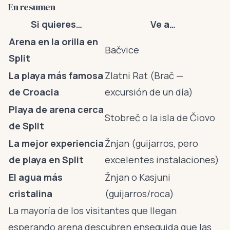
En resumen
Si quieres…
Ve a…
Arena en la orilla en
Bačvice
Split
La playa más famosa
Zlatni Rat (Brač —
de Croacia
excursión de un día)
Playa de arena cerca
Stobreč o la isla de Čiovo
de Split
La mejor experiencia
Žnjan (guijarros, pero
de playa en Split
excelentes instalaciones)
El agua más
Žnjan o Kasjuni
cristalina
(guijarros/roca)
La mayoría de los visitantes que llegan
esperando arena descubren enseguida que las