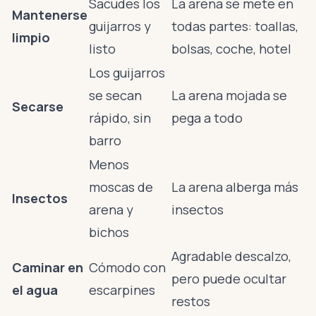
Sacudes los
La arena se mete en
Mantenerse
guijarros y
todas partes: toallas,
limpio
listo
bolsas, coche, hotel
Los guijarros
se secan
La arena mojada se
Secarse
rápido, sin
pega a todo
barro
Menos
moscas de
La arena alberga más
Insectos
arena y
insectos
bichos
Agradable descalzo,
Caminar en
Cómodo con
pero puede ocultar
el agua
escarpines
restos