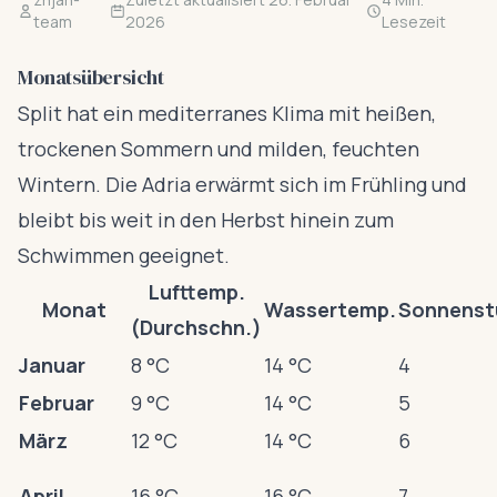
team
2026
Lesezeit
Monatsübersicht
Split hat ein mediterranes Klima mit heißen,
trockenen Sommern und milden, feuchten
Wintern. Die Adria erwärmt sich im Frühling und
bleibt bis weit in den Herbst hinein zum
Schwimmen geeignet.
Lufttemp.
Monat
Wassertemp.
Sonnenst
(Durchschn.)
Januar
8 °C
14 °C
4
Februar
9 °C
14 °C
5
März
12 °C
14 °C
6
April
16 °C
16 °C
7