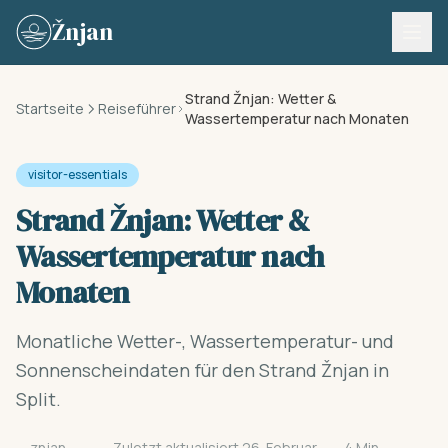
Skip to content
Žnjan
Strand Žnjan: Wetter &
Startseite
Reiseführer
Wassertemperatur nach Monaten
visitor-essentials
Strand Žnjan: Wetter &
Wassertemperatur nach
Monaten
Monatliche Wetter-, Wassertemperatur- und
Sonnenscheindaten für den Strand Žnjan in
Split.
znjan-
Zuletzt aktualisiert 26. Februar
4 Min.